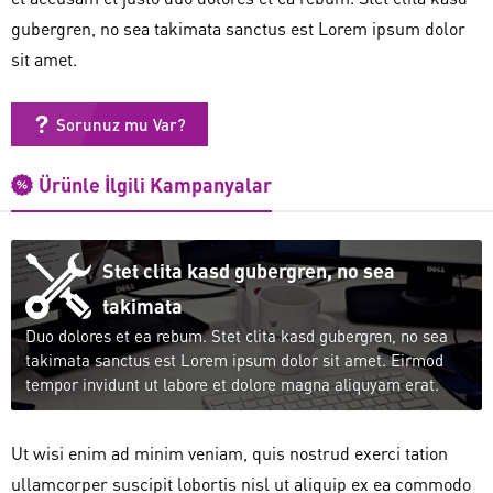
gubergren, no sea takimata sanctus est Lorem ipsum dolor
sit amet.
Sorunuz mu Var?
Ürünle İlgili Kampanyalar
Stet clita kasd gubergren, no sea
takimata
Duo dolores et ea rebum. Stet clita kasd gubergren, no sea
takimata sanctus est Lorem ipsum dolor sit amet. Eirmod
tempor invidunt ut labore et dolore magna aliquyam erat.
Ut wisi enim ad minim veniam, quis nostrud exerci tation
ullamcorper suscipit lobortis nisl ut aliquip ex ea commodo