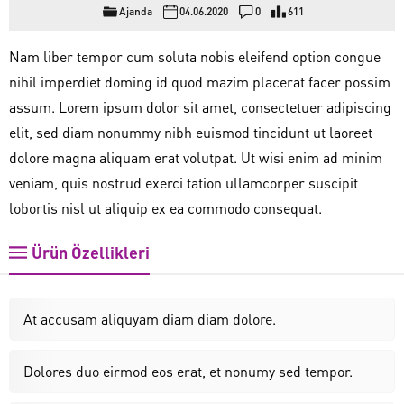
Ajanda
04.06.2020
0
611
Nam liber tempor cum soluta nobis eleifend option congue
nihil imperdiet doming id quod mazim placerat facer possim
assum. Lorem ipsum dolor sit amet, consectetuer adipiscing
elit, sed diam nonummy nibh euismod tincidunt ut laoreet
dolore magna aliquam erat volutpat. Ut wisi enim ad minim
veniam, quis nostrud exerci tation ullamcorper suscipit
lobortis nisl ut aliquip ex ea commodo consequat.
Ürün Özellikleri
At accusam aliquyam diam diam dolore.
Dolores duo eirmod eos erat, et nonumy sed tempor.